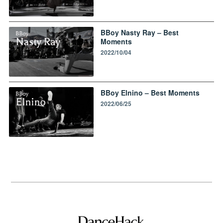
BBoy Nasty Ray – Best
Moments
2022/10/04
BBoy Elnino – Best Moments
2022/06/25