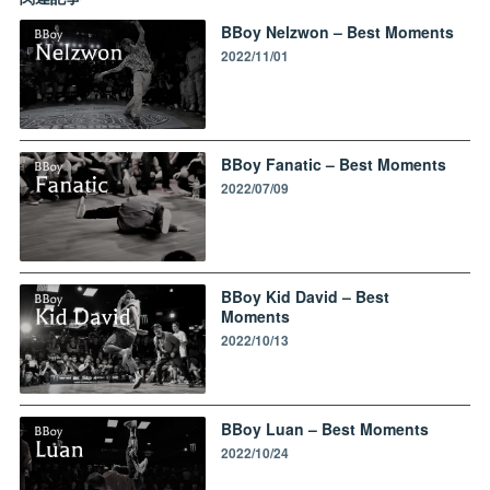
BBoy Nelzwon – Best Moments
2022/11/01
BBoy Fanatic – Best Moments
2022/07/09
BBoy Kid David – Best
Moments
2022/10/13
BBoy Luan – Best Moments
2022/10/24