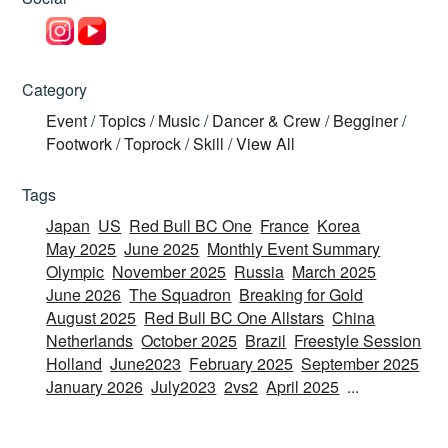
Category
Event
/
Topics
/
Music
/
Dancer & Crew
/
Begginer
/
Footwork
/
Toprock
/
Skill
/
View All
Tags
Japan
US
Red Bull BC One
France
Korea
May 2025
June 2025
Monthly Event Summary
Olympic
November 2025
Russia
March 2025
June 2026
The Squadron
Breaking for Gold
August 2025
Red Bull BC One Allstars
China
Netherlands
October 2025
Brazil
Freestyle Session
Holland
June2023
February 2025
September 2025
January 2026
July2023
2vs2
April 2025
...