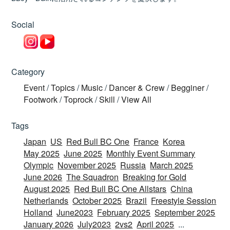
Social
Category
Event
/
Topics
/
Music
/
Dancer & Crew
/
Begginer
/
Footwork
/
Toprock
/
Skill
/
View All
Tags
Japan
US
Red Bull BC One
France
Korea
May 2025
June 2025
Monthly Event Summary
Olympic
November 2025
Russia
March 2025
June 2026
The Squadron
Breaking for Gold
August 2025
Red Bull BC One Allstars
China
Netherlands
October 2025
Brazil
Freestyle Session
Holland
June2023
February 2025
September 2025
January 2026
July2023
2vs2
April 2025
...