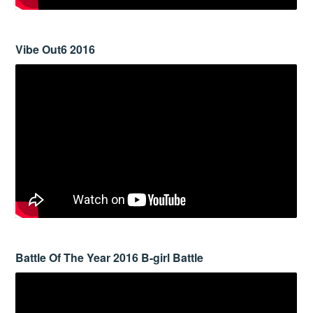
Vibe Out6 2016
Battle Of The Year 2016 B-girl Battle