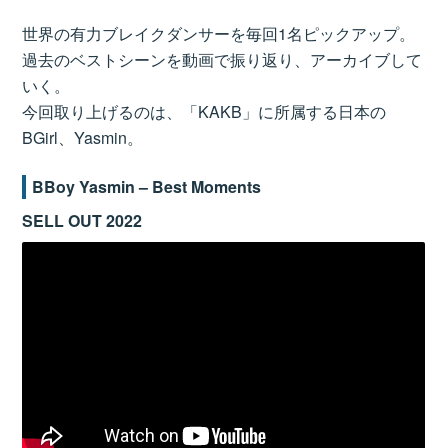
世界の有力ブレイクダンサーを毎回1名ピックアップ。
過去のベストシーンを動画で振り返り、アーカイブして
いく。
今回取り上げるのは、「KAKB」に所属する日本の
BGirl、Yasmin。
BBoy Yasmin – Best Moments
SELL OUT 2022