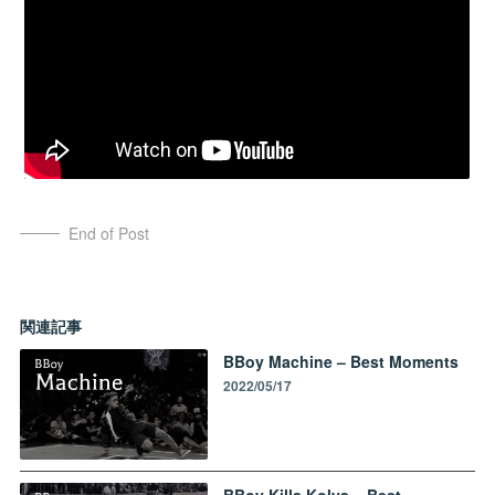
End of Post
関連記事
BBoy Machine – Best Moments
2022/05/17
BBoy Killa Kolya – Best