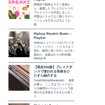
情熱的で軽快なラテン音楽か
ら、厳選したブレイクビーツの
プレイリストを作成しました。
序盤はバトルでよく聴くモチベ
ーションを引き上げるような
曲..
Hiphop Breakin Beats –
Playlist
Hiphopミュージックのブレイキ
ンプレイリスト。 バトルでよく
流れ、練習に使いやすいものを
集めた。名曲ばかりの約40曲。
Hiphop B..
【現在350曲】ブレイクダ
ンスで使われる良曲をひ
たすら紹介する
Funk/Hiphop/Breaks/etc.. 表題
の通り、ここではブレイクダン
スの練習やバトルイベントで使
用される音楽をできるだけ多く
リ..