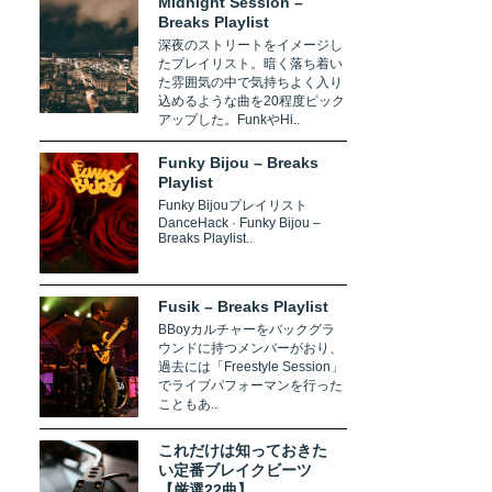
Midnight Session –
Breaks Playlist
深夜のストリートをイメージし
たプレイリスト。暗く落ち着い
た雰囲気の中で気持ちよく入り
込めるような曲を20程度ピック
アップした。FunkやHi..
Funky Bijou – Breaks
Playlist
Funky Bijouプレイリスト
DanceHack · Funky Bijou –
Breaks Playlist..
Fusik – Breaks Playlist
BBoyカルチャーをバックグラ
ウンドに持つメンバーがおり、
過去には「Freestyle Session」
でライブパフォーマンを行った
こともあ..
これだけは知っておきた
い定番ブレイクビーツ
【厳選22曲】