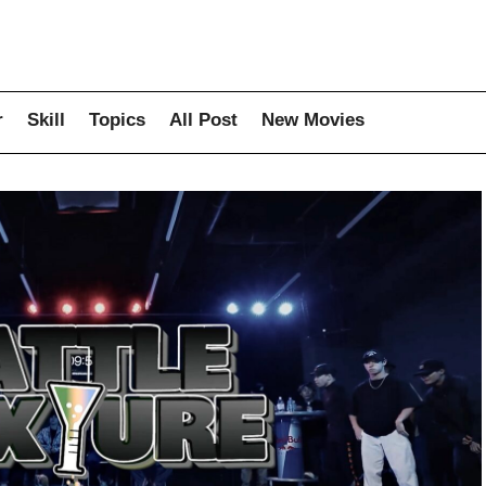
r
Skill
Topics
All Post
New Movies