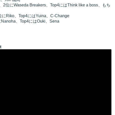
、2位にWaseda Breakers、Top4にはThink like a boss、もち
にRiko、Top4にはYuina、C-Change
anoha、Top4にはOuki、Sena
t