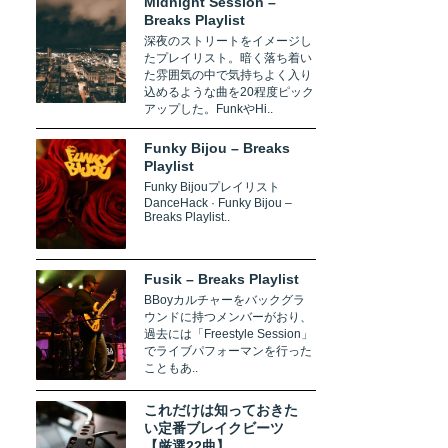
Midnight Session –
Breaks Playlist
深夜のストリートをイメージし
たプレイリスト。暗く落ち着い
た雰囲気の中で気持ちよく入り
込めるような曲を20程度ピック
アップした。FunkやHi..
Funky Bijou – Breaks
Playlist
Funky Bijouプレイリスト
DanceHack · Funky Bijou –
Breaks Playlist..
Fusik – Breaks Playlist
BBoyカルチャーをバックグラ
ウンドに持つメンバーがおり、
過去には「Freestyle Session」
でライブパフォーマンを行った
こともあ..
これだけは知っておきた
い定番ブレイクビーツ
【厳選22曲】