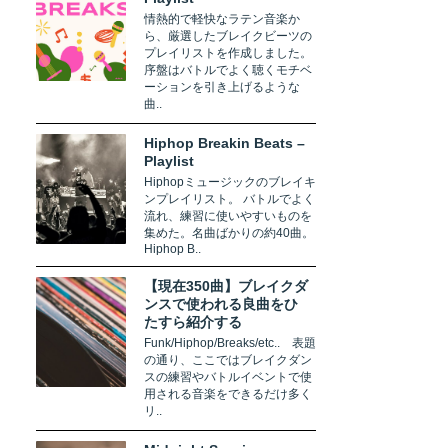
情熱的で軽快なラテン音楽か
ら、厳選したブレイクビーツの
プレイリストを作成しました。
序盤はバトルでよく聴くモチベ
ーションを引き上げるような
曲..
Hiphop Breakin Beats –
Playlist
Hiphopミュージックのブレイキ
ンプレイリスト。 バトルでよく
流れ、練習に使いやすいものを
集めた。名曲ばかりの約40曲。
Hiphop B..
【現在350曲】ブレイクダ
ンスで使われる良曲をひ
たすら紹介する
Funk/Hiphop/Breaks/etc.. 表題
の通り、ここではブレイクダン
スの練習やバトルイベントで使
用される音楽をできるだけ多く
リ..