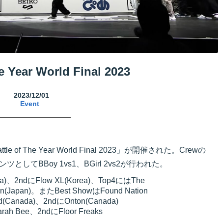
he Year World Final 2023
2023/12/01
Event
 of The Year World Final 2023」が開催された。Crewの
としてBBoy 1vs1、BGirl 2vs2が行われた。
)、2ndにFlow XL(Korea)、Top4にはThe
ion(Japan)。またBest ShowはFound Nation
(Canada)、2ndにOnton(Canada)
ah Bee、2ndにFloor Freaks