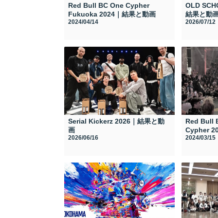
Red Bull BC One Cypher
OLD SCH
Fukuoka 2024｜結果と動画
結果と動
2024/04/14
2026/07/12
Serial Kickerz 2026｜結果と動
Red Bull
画
Cypher
2026/06/16
2024/03/15