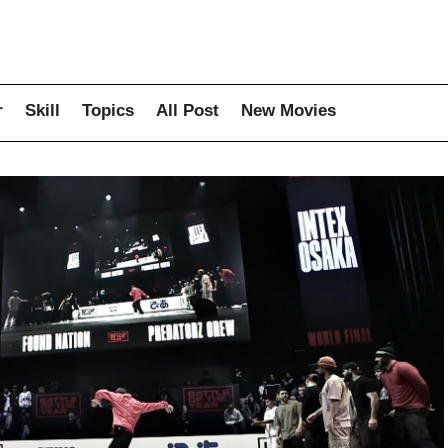
r
Skill
Topics
All Post
New Movies