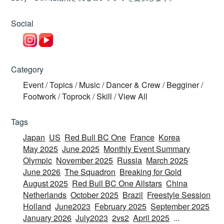
Social
Category
Event
/
Topics
/
Music
/
Dancer & Crew
/
Begginer
/
Footwork
/
Toprock
/
Skill
/
View All
Tags
Japan
US
Red Bull BC One
France
Korea
May 2025
June 2025
Monthly Event Summary
Olympic
November 2025
Russia
March 2025
June 2026
The Squadron
Breaking for Gold
August 2025
Red Bull BC One Allstars
China
Netherlands
October 2025
Brazil
Freestyle Session
Holland
June2023
February 2025
September 2025
January 2026
July2023
2vs2
April 2025
...