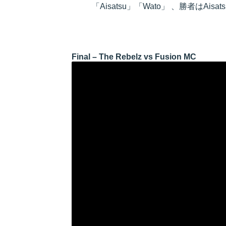
「Aisatsu」「Wato」 、勝者はAisats
Final – The Rebelz vs Fusion MC