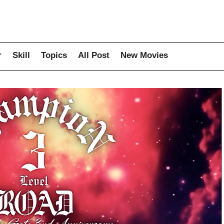
r
Skill
Topics
All Post
New Movies