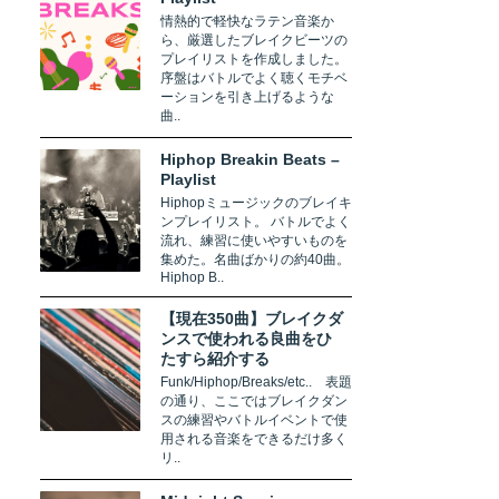
情熱的で軽快なラテン音楽か
ら、厳選したブレイクビーツの
プレイリストを作成しました。
序盤はバトルでよく聴くモチベ
ーションを引き上げるような
曲..
Hiphop Breakin Beats –
Playlist
Hiphopミュージックのブレイキ
ンプレイリスト。 バトルでよく
流れ、練習に使いやすいものを
集めた。名曲ばかりの約40曲。
Hiphop B..
【現在350曲】ブレイクダ
ンスで使われる良曲をひ
たすら紹介する
Funk/Hiphop/Breaks/etc.. 表題
の通り、ここではブレイクダン
スの練習やバトルイベントで使
用される音楽をできるだけ多く
リ..