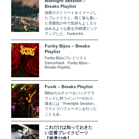
Midnight Session –
Breaks Playlist
深夜のストリートをイメージし
たプレイリスト。暗く落ち着い
た雰囲気の中で気持ちよく入り
込めるような曲を20程度ピック
アップした。FunkやHi..
Funky Bijou – Breaks
Playlist
Funky Bijouプレイリスト
DanceHack · Funky Bijou –
Breaks Playlist..
Fusik – Breaks Playlist
BBoyカルチャーをバックグラ
ウンドに持つメンバーがおり、
過去には「Freestyle Session」
でライブパフォーマンを行った
こともあ..
これだけは知っておきた
い定番ブレイクビーツ
【厳選22曲】