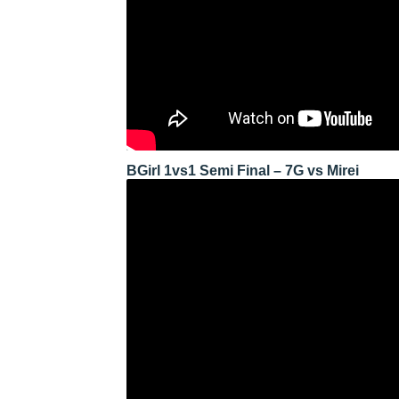
BGirl 1vs1 Semi Final – 7G vs Mirei