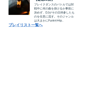
ブレイクダンスのバトルでは対
戦中に何の曲を掛けるか事前に
決めず、DJがその日持参したも
のを任意に流す。そのジャンル
は大まかにFunkやHip..
プレイリスト一覧へ