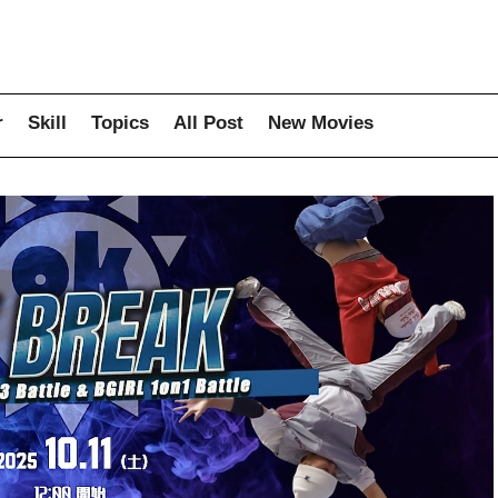
r
Skill
Topics
All Post
New Movies