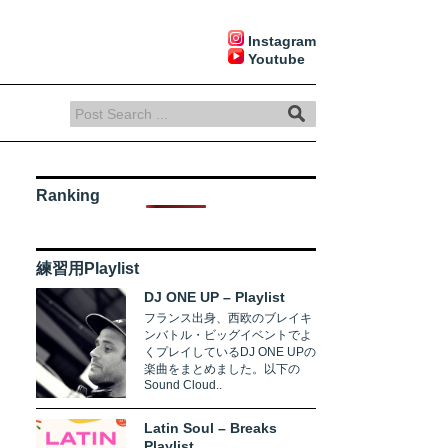
Instagram
Youtube
Ranking
練習用Playlist
DJ ONE UP – Playlist
フランス出身、西欧のブレイキ
ンバトル・ビッグイベントでよ
くプレイしているDJ ONE UPの
楽曲をまとめました。以下の
Sound Cloud..
Latin Soul – Breaks
Playlist