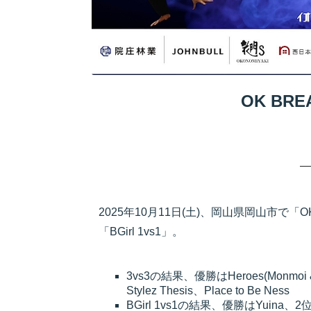
OK BR
2025年10月11日(土)、岡山県岡山市で「O
「BGirl 1vs1」。
3vs3の結果、優勝はHeroes(Monmoi & 
Stylez Thesis、Place to Be Ness
BGirl 1vs1の結果、優勝はYuina、2位