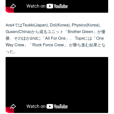
4vs4ではTsukki(Japan), Dol(Korea), Physicx(Korea),
Gusen(China)から成るユニット「Brother Green」が優
勝、そのほか2ndに「All For One」、 Top4には「One
Way Crew」「Rock Force Crew」 が勝ち進む結果とな
った。