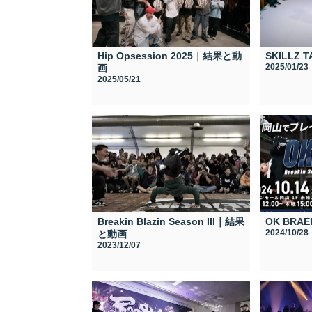
Hip Opsession 2025｜結果と動
SKILLZ 
2025/01/23
画
2025/05/21
Breakin Blazin Season III｜結果
OK BRA
2024/10/28
と動画
2023/12/07