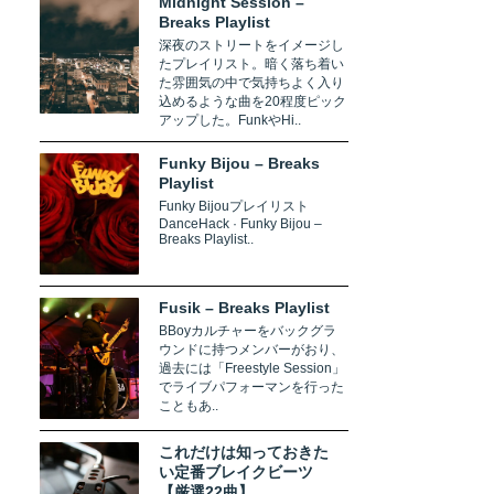
Midnight Session –
Breaks Playlist
深夜のストリートをイメージし
たプレイリスト。暗く落ち着い
た雰囲気の中で気持ちよく入り
込めるような曲を20程度ピック
アップした。FunkやHi..
Funky Bijou – Breaks
Playlist
Funky Bijouプレイリスト
DanceHack · Funky Bijou –
Breaks Playlist..
Fusik – Breaks Playlist
BBoyカルチャーをバックグラ
ウンドに持つメンバーがおり、
過去には「Freestyle Session」
でライブパフォーマンを行った
こともあ..
これだけは知っておきた
い定番ブレイクビーツ
【厳選22曲】