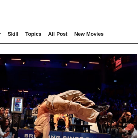
r
Skill
Topics
All Post
New Movies