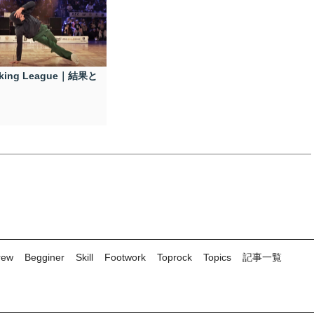
eaking League｜結果と
rew
Begginer
Skill
Footwork
Toprock
Topics
記事一覧