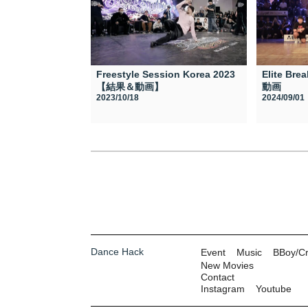
Freestyle Session Korea 2023
Elite Br
【結果＆動画】
動画
2023/10/18
2024/09/01
Dance Hack
Event
Music
BBoy/C
New Movies
Contact
Instagram
Youtube