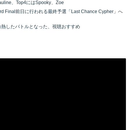
line、Top4にはSpooky、Zoe
lrd Final前日に行われる最終予選「Last Chance Cypher」へ
f」は大変白熱したバトルとなった、視聴おすすめ