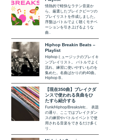
情熱的で軽快なラテン音楽か
ら、厳選したブレイクビーツの
プレイリストを作成しました。
序盤はバトルでよく聴くモチベ
ーションを引き上げるような
曲..
Hiphop Breakin Beats –
Playlist
Hiphopミュージックのブレイキ
ンプレイリスト。 バトルでよく
流れ、練習に使いやすいものを
集めた。名曲ばかりの約40曲。
Hiphop B..
【現在350曲】ブレイクダ
ンスで使われる良曲をひ
たすら紹介する
Funk/Hiphop/Breaks/etc.. 表題
の通り、ここではブレイクダン
スの練習やバトルイベントで使
用される音楽をできるだけ多く
リ..