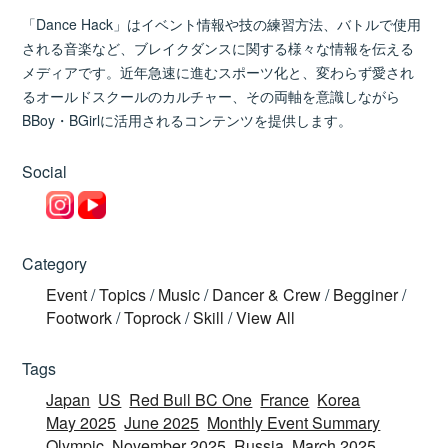
「Dance Hack」はイベント情報や技の練習方法、バトルで使用
される音楽など、ブレイクダンスに関する様々な情報を伝える
メディアです。近年急速に進むスポーツ化と、変わらず愛され
るオールドスクールのカルチャー、その両軸を意識しながら
BBoy・BGirlに活用されるコンテンツを提供します。
Social
Category
Event
/
Topics
/
Music
/
Dancer & Crew
/
Begginer
/
Footwork
/
Toprock
/
Skill
/
View All
Tags
Japan
US
Red Bull BC One
France
Korea
May 2025
June 2025
Monthly Event Summary
Olympic
November 2025
Russia
March 2025