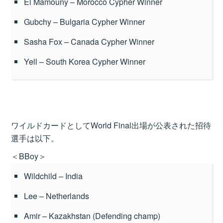
El Mamouny – Morocco Cypher Winner
Gubchy – Bulgaria Cypher Winner
Sasha Fox – Canada Cypher Winner
Yell – South Korea Cypher Winner
ワイルドカードとしてWorld Final出場が公表された招待
選手は以下。
＜BBoy＞
Wildchild – India
Lee – Netherlands
Amir – Kazakhstan (Defending champ)