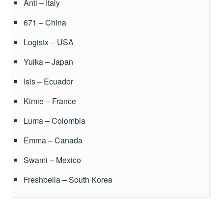
Anti – Italy
671 – China
Logistx – USA
Yuika – Japan
Isis – Ecuador
Kimie – France
Luma – Colombia
Emma – Canada
Swami – Mexico
Freshbella – South Korea