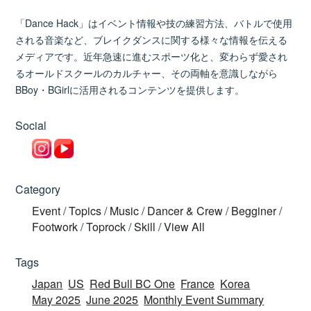
「Dance Hack」はイベント情報や技の練習方法、バトルで使用
される音楽など、ブレイクダンスに関する様々な情報を伝える
メディアです。近年急速に進むスポーツ化と、変わらず愛され
るオールドスクールのカルチャー、その両軸を意識しながら
BBoy・BGirlに活用されるコンテンツを提供します。
Social
Category
Event
/
Topics
/
Music
/
Dancer & Crew
/
Begginer
/
Footwork
/
Toprock
/
Skill
/
View All
Tags
Japan
US
Red Bull BC One
France
Korea
May 2025
June 2025
Monthly Event Summary