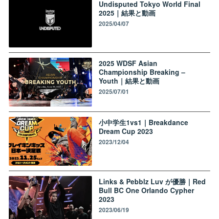
Undisputed Tokyo World Final
2025｜結果と動画
2025/04/07
2025 WDSF Asian
Championship Breaking –
Youth｜結果と動画
2025/07/01
小中学生1vs1｜Breakdance
Dream Cup 2023
2023/12/04
Links & Pebblz Luv が優勝｜Red
Bull BC One Orlando Cypher
2023
2023/06/19