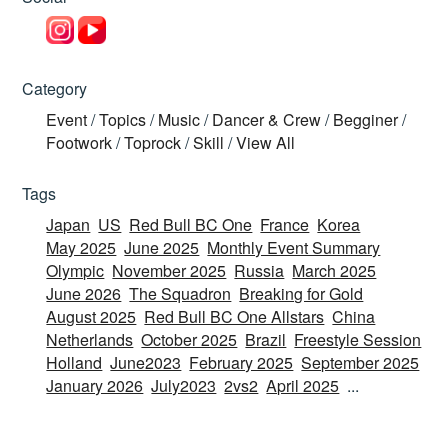
Category
Event
/
Topics
/
Music
/
Dancer & Crew
/
Begginer
/
Footwork
/
Toprock
/
Skill
/
View All
Tags
Japan
US
Red Bull BC One
France
Korea
May 2025
June 2025
Monthly Event Summary
Olympic
November 2025
Russia
March 2025
June 2026
The Squadron
Breaking for Gold
August 2025
Red Bull BC One Allstars
China
Netherlands
October 2025
Brazil
Freestyle Session
Holland
June2023
February 2025
September 2025
January 2026
July2023
2vs2
April 2025
...