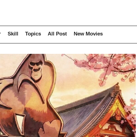
r
Skill
Topics
All Post
New Movies