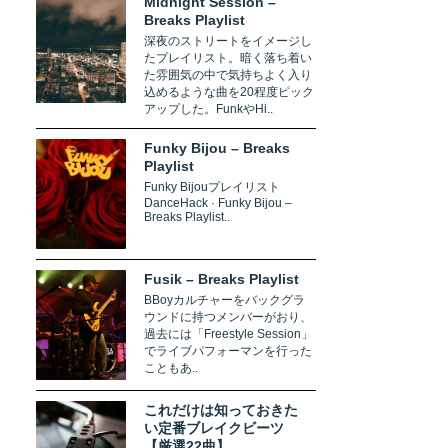
Midnight Session –
Breaks Playlist
深夜のストリートをイメージし
たプレイリスト。暗く落ち着い
た雰囲気の中で気持ちよく入り
込めるような曲を20程度ピック
アップした。FunkやHi..
Funky Bijou – Breaks
Playlist
Funky Bijouプレイリスト
DanceHack · Funky Bijou –
Breaks Playlist..
Fusik – Breaks Playlist
BBoyカルチャーをバックグラ
ウンドに持つメンバーがおり、
過去には「Freestyle Session」
でライブパフォーマンを行った
こともあ..
これだけは知っておきた
い定番ブレイクビーツ
【厳選22曲】