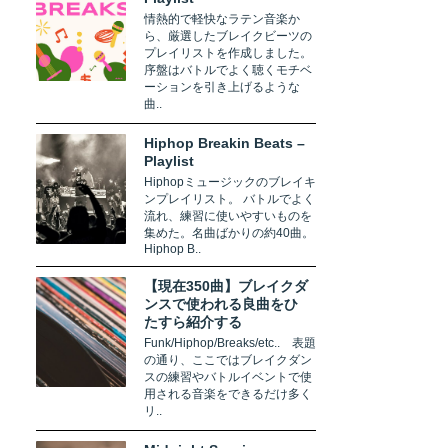
情熱的で軽快なラテン音楽か
ら、厳選したブレイクビーツの
プレイリストを作成しました。
序盤はバトルでよく聴くモチベ
ーションを引き上げるような
曲..
Hiphop Breakin Beats –
Playlist
Hiphopミュージックのブレイキ
ンプレイリスト。 バトルでよく
流れ、練習に使いやすいものを
集めた。名曲ばかりの約40曲。
Hiphop B..
【現在350曲】ブレイクダ
ンスで使われる良曲をひ
たすら紹介する
Funk/Hiphop/Breaks/etc.. 表題
の通り、ここではブレイクダン
スの練習やバトルイベントで使
用される音楽をできるだけ多く
リ..