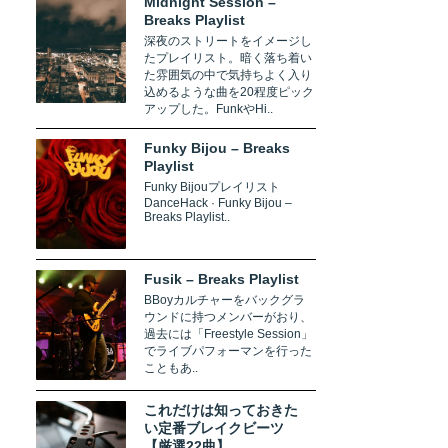
Midnight Session –
Breaks Playlist
深夜のストリートをイメージし
たプレイリスト。暗く落ち着い
た雰囲気の中で気持ちよく入り
込めるような曲を20程度ピック
アップした。FunkやHi..
Funky Bijou – Breaks
Playlist
Funky Bijouプレイリスト
DanceHack · Funky Bijou –
Breaks Playlist..
Fusik – Breaks Playlist
BBoyカルチャーをバックグラ
ウンドに持つメンバーがおり、
過去には「Freestyle Session」
でライブパフォーマンを行った
こともあ..
これだけは知っておきた
い定番ブレイクビーツ
【厳選22曲】