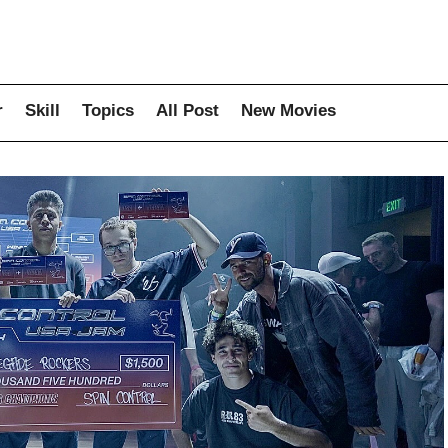
r
Skill
Topics
All Post
New Movies