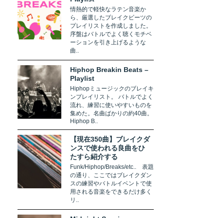
情熱的で軽快なラテン音楽か
ら、厳選したブレイクビーツの
プレイリストを作成しました。
序盤はバトルでよく聴くモチベ
ーションを引き上げるような
曲..
Hiphop Breakin Beats –
Playlist
Hiphopミュージックのブレイキ
ンプレイリスト。 バトルでよく
流れ、練習に使いやすいものを
集めた。名曲ばかりの約40曲。
Hiphop B..
【現在350曲】ブレイクダ
ンスで使われる良曲をひ
たすら紹介する
Funk/Hiphop/Breaks/etc.. 表題
の通り、ここではブレイクダン
スの練習やバトルイベントで使
用される音楽をできるだけ多く
リ..