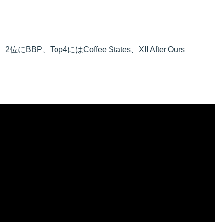
にBBP、Top4にはCoffee States、XII After Ours