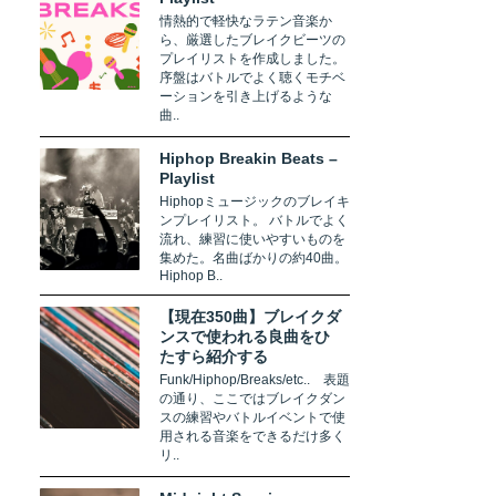
情熱的で軽快なラテン音楽か
ら、厳選したブレイクビーツの
プレイリストを作成しました。
序盤はバトルでよく聴くモチベ
ーションを引き上げるような
曲..
Hiphop Breakin Beats –
Playlist
Hiphopミュージックのブレイキ
ンプレイリスト。 バトルでよく
流れ、練習に使いやすいものを
集めた。名曲ばかりの約40曲。
Hiphop B..
【現在350曲】ブレイクダ
ンスで使われる良曲をひ
たすら紹介する
Funk/Hiphop/Breaks/etc.. 表題
の通り、ここではブレイクダン
スの練習やバトルイベントで使
用される音楽をできるだけ多く
リ..