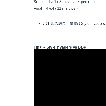
Semis – 1vs1 ( 3 moves per person )
Final – 4vs4 ( 11 minutes )
バトルの結果、優勝はStyle Invaders、2位
Final – Style Invaders vs BBP