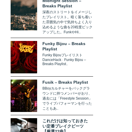
Midnight Session –
Breaks Playlist
深夜のストリートをイメージし
たプレイリスト。暗く落ち着い
た雰囲気の中で気持ちよく入り
込めるような曲を20程度ピック
アップした。FunkやHi..
Funky Bijou – Breaks
Playlist
Funky Bijouプレイリスト
DanceHack · Funky Bijou –
Breaks Playlist..
Fusik – Breaks Playlist
BBoyカルチャーをバックグラ
ウンドに持つメンバーがおり、
過去には「Freestyle Session」
でライブパフォーマンを行った
こともあ..
これだけは知っておきた
い定番ブレイクビーツ
【厳選22曲】