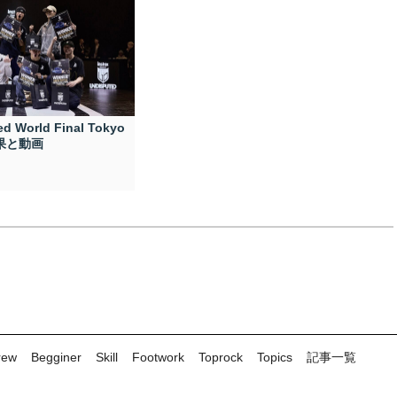
d World Final Tokyo
結果と動画
rew
Begginer
Skill
Footwork
Toprock
Topics
記事一覧