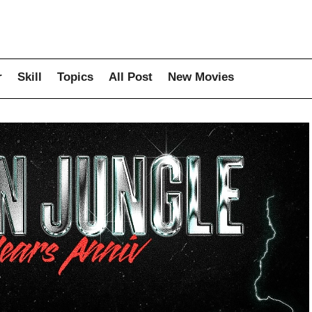
r
Skill
Topics
All Post
New Movies