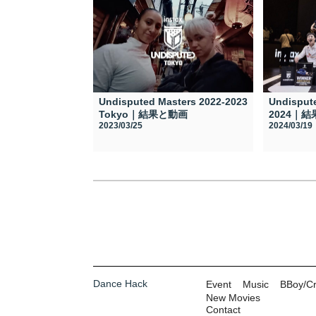
Undisputed Masters 2022-2023
Undispute
Tokyo｜結果と動画
2024｜
2023/03/25
2024/03/19
Dance Hack
Event
Music
BBoy/C
New Movies
Contact