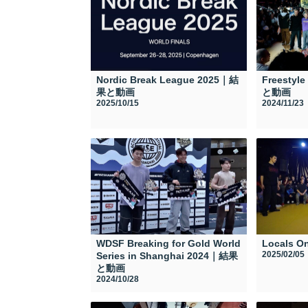
Nordic Break League 2025｜結
Freestyl
果と動画
と動画
2025/10/15
2024/11/23
WDSF Breaking for Gold World
Locals 
2025/02/05
Series in Shanghai 2024｜結果
と動画
2024/10/28