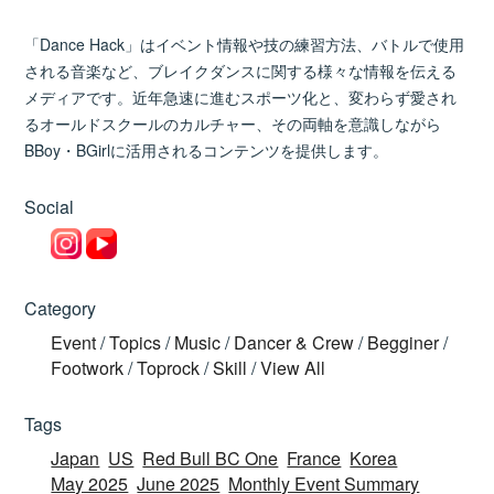
「Dance Hack」はイベント情報や技の練習方法、バトルで使用
される音楽など、ブレイクダンスに関する様々な情報を伝える
メディアです。近年急速に進むスポーツ化と、変わらず愛され
るオールドスクールのカルチャー、その両軸を意識しながら
BBoy・BGirlに活用されるコンテンツを提供します。
Social
Category
Event
/
Topics
/
Music
/
Dancer & Crew
/
Begginer
/
Footwork
/
Toprock
/
Skill
/
View All
Tags
Japan
US
Red Bull BC One
France
Korea
May 2025
June 2025
Monthly Event Summary