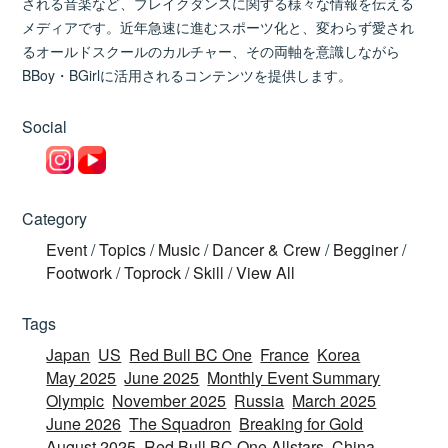
される音楽など、ブレイクダンスに関する様々な情報を伝える
メディアです。近年急速に進むスポーツ化と、変わらず愛され
るオールドスクールのカルチャー、その両軸を意識しながら
BBoy・BGirlに活用されるコンテンツを提供します。
Social
Category
Event
/
Topics
/
Music
/
Dancer & Crew
/
Begginer
/
Footwork
/
Toprock
/
Skill
/
View All
Tags
Japan
US
Red Bull BC One
France
Korea
May 2025
June 2025
Monthly Event Summary
Olympic
November 2025
Russia
March 2025
June 2026
The Squadron
Breaking for Gold
August 2025
Red Bull BC One Allstars
China