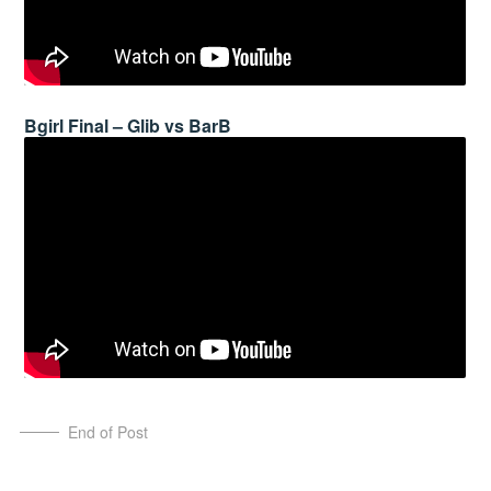
Bgirl Final – Glib vs BarB
End of Post